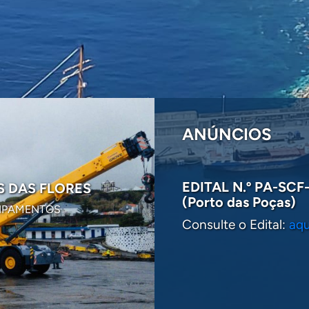
ANÚNCIOS
EDITAL N.º PA-SCF-
S DAS FLORES
DRAGAGEM NO POR
(Porto das Poças)
UIPAMENTOS
A PORTOS DOS AÇORES
Consulte o Edital:
aqu
FRENTE DE CAIS A -5 (ZH
2019-11-22
VER MAIS