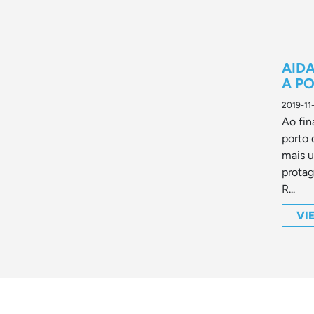
AID
A P
2019-11
Ao fin
porto 
mais u
protag
R...
VI