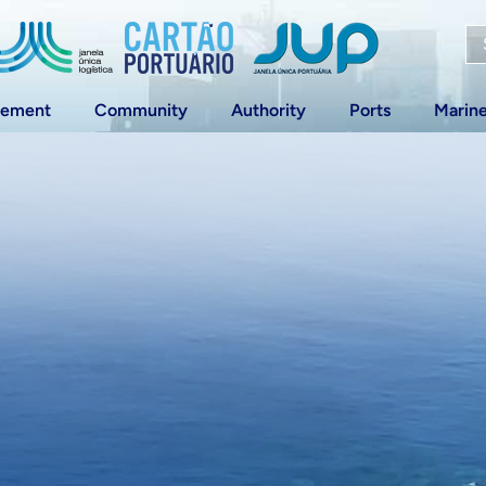
vement
Community
Authority
Ports
Marin