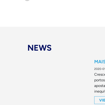
NEWS
MAI
2020-0
Cresce
portos
aposta
inequí
VI