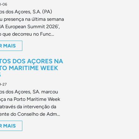
3-06
os dos Açores, S.A. (PA)
u presença na última semana
LIA European Summit 2026’,
 que decorreu no Func...
R MAIS
TOS DOS AÇORES NA
TO MARITIME WEEK
5
9-27
os dos Açores, SA. marcou
nça na Porto Maritime Week
através da intervenção da
ente do Conselho de Adm...
R MAIS