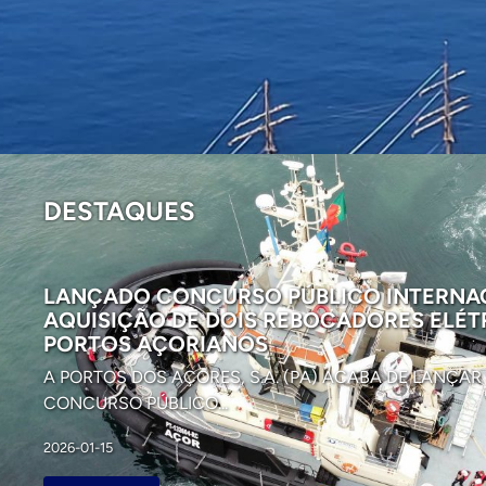
DESTAQUES
LANÇADO CONCURSO PÚBLICO INTERNA
AQUISIÇÃO DE DOIS REBOCADORES ELÉT
PORTOS AÇORIANOS
A PORTOS DOS AÇORES, S.A. (PA) ACABA DE LANÇA
CONCURSO PÚBLICO...
2026-01-15