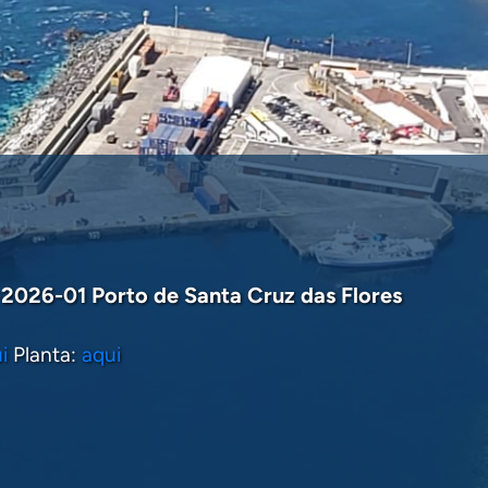
2026-01 Porto de Santa Cruz das Flores
OPERAÇÃO DO NAVIO DE CRUZEIROS
RTO DA HORTA (28 DE OUTUBRO)
i
Planta:
aqui
RIADAS DÚVIDAS E PEDIDOS DE INFORMAÇÃO