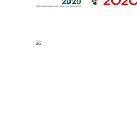
Sede
Av. Gago Coutinho e Sacadura Cabral n.º 7, 
PORTUGAL)
Tel:
+351 292208300 (chamada para a rede fix
Fax:
+351 292208315
E-mail:
geral@portosdosacores.pt