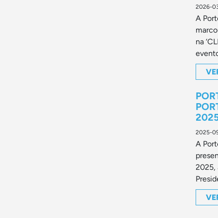
2026-0
A Port
marco
na ‘C
evento
VE
POR
POR
202
2025-0
A Port
prese
2025, 
Presid
VE