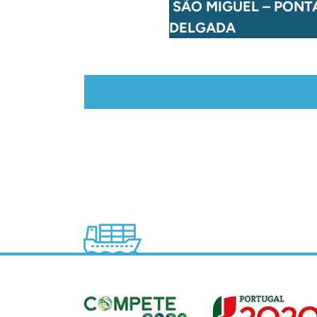
VO – VILA DO CORVO
SÃO MIGUEL – PONT
DELGADA