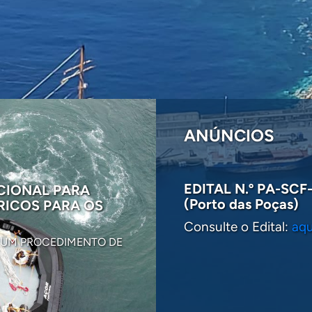
ANÚNCIOS
EDITAL N.º PA-SCF-
CIONAL PARA
NOTA PÚBLICA - 
(Porto das Poças)
RICOS PARA OS
“ARTANIA” NO PO
Consulte o Edital:
aqu
TENDO PRESENTE AS VA
R UM PROCEDIMENTO DE
SUSCITADOS PELA...
2025-10-30
VER MAIS