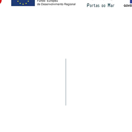
Tráfego de Navios/JUL
9900-062 Horta (AÇORES -
HIDRALERTA
a nacional)
Requerimentos à PA
Satisfação dos Clientes
Política de Fornecedores
Reclamações ou Sugestões