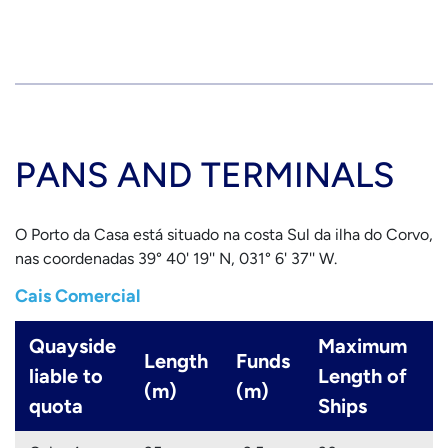
PANS AND TERMINALS
O Porto da Casa está situado na costa Sul da ilha do Corvo,
nas coordenadas 39° 40' 19'' N, 031° 6' 37'' W.
Cais Comercial
Quayside
Maximum
Length
Funds
M
liable to
Length of
(m)
(m)
d
quota
Ships