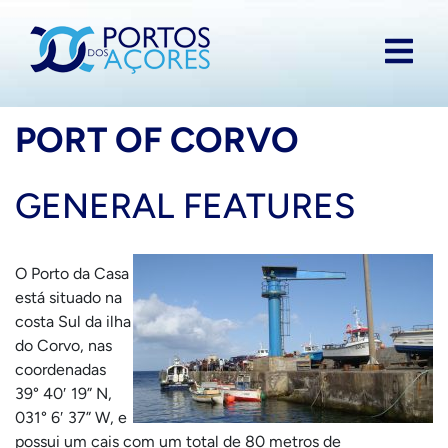
PORT OF CORVO
GENERAL FEATURES
O Porto da Casa
está situado na
costa Sul da ilha
do Corvo, nas
coordenadas
39° 40′ 19” N,
031° 6′ 37” W, e
possui um cais com um total de 80 metros de