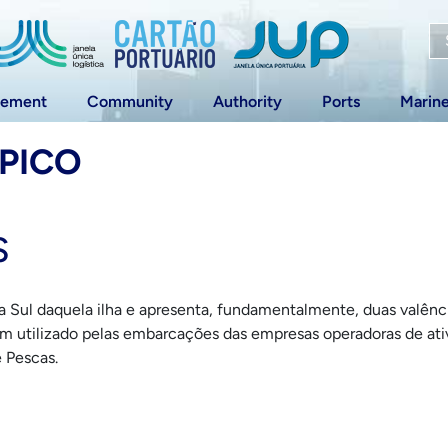
vement
Community
Authority
Ports
Marin
 PICO
S
ta Sul daquela ilha e apresenta, fundamentalmente, duas valênc
ém utilizado pelas embarcações das empresas operadoras de ativ
 Pescas.