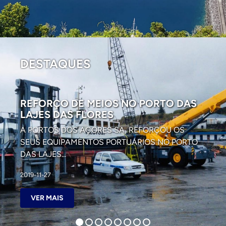
DESTAQUES
REFORÇO DE MEIOS NO PORTO DAS
LAJES DAS FLORES
A PORTOS DOS AÇORES SA, REFORÇOU OS
SEUS EQUIPAMENTOS PORTUÁRIOS NO PORTO
DAS LAJES...
2019-11-27
VER MAIS