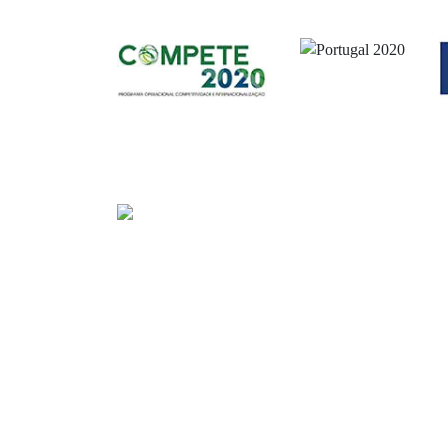
Sede
Av. Gago Coutinho e Sacadura Cabral n.º 7, 9900
PORTUGAL)
Tel:
+351 292208300 (chamada para a rede fixa nac
Fax:
+351 292208315
E-mail:
geral@portosdosacores.pt