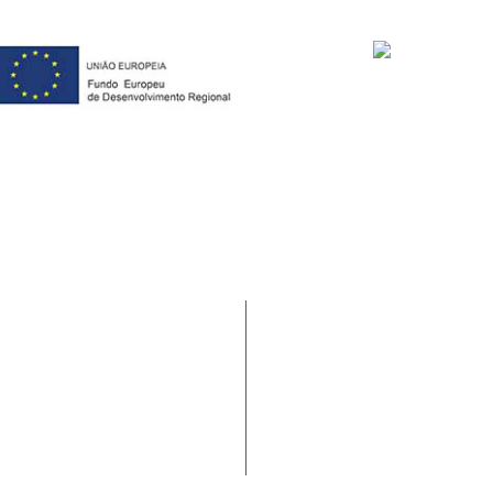
Tráfego de Navios/JUL
-062 Horta (AÇORES -
HIDRALERTA
ional)
Requerimentos à PA
Satisfação dos Clientes