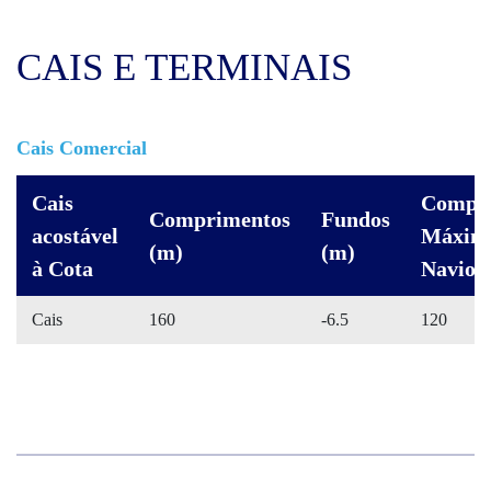
CAIS E TERMINAIS
Cais Comercial
Cais
Compr
Comprimentos
Fundos
acostável
Máxim
(m)
(m)
à Cota
Navios
Cais
160
-6.5
120