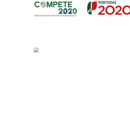
Sede
Av. Gago Coutinho e Sacadura Cabral n.º 7, 
PORTUGAL)
Tel:
+351 292208300 (chamada para a rede fix
Fax:
+351 292208315
E-mail:
geral@portosdosacores.pt