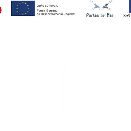
Tráfego de Navios/JUL
9900-062 Horta (AÇORES -
HIDRALERTA
a nacional)
Requerimentos à PA
Satisfação dos Clientes
Política de Fornecedores