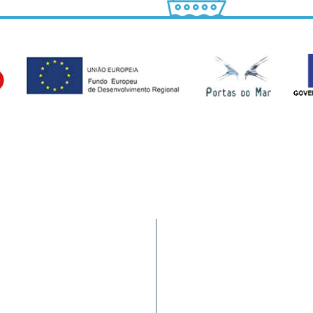
Tráfego de Navios/JUL
9900-062 Horta (AÇORES -
HIDRALERTA
a nacional)
Requerimentos à PA