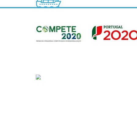
Sede
Av. Gago Coutinho e Sacadura Cabral n.º 7, 
PORTUGAL)
Tel:
+351 292208300 (chamada para a rede fix
Fax:
+351 292208315