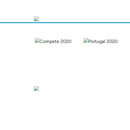
Sede
Av. Gago Coutinho e Sacadura Cabral n.º 7, 
PORTUGAL)