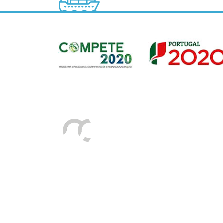
Sede
Av. Gago Coutinho e Sacadura Cabral n.º 7, 
PORTUGAL)
Tel:
+351 292208300 (chamada para a rede fix