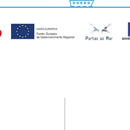
Tráfego de Navios/JUL
9900-062 Horta (AÇORES -
HIDRALERTA
a nacional)
Requerimentos à PA