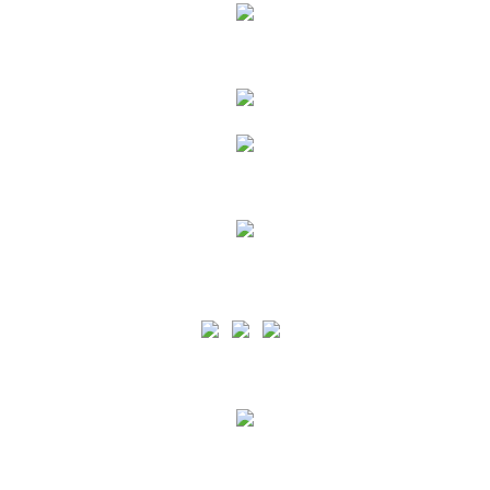
Siga as nossas Redes Sociais
A PA está certificada pelo normativo ISO 9001 para o âmbito de Prestação de Serviços
Portuários e de apoio à Náutica de Recreio em todas as Ilhas dos Açores e pelo normativo ISO
45001 para o âmbito de Prestação de Serviços Portuários e de apoio à Náutica de Recreio nas