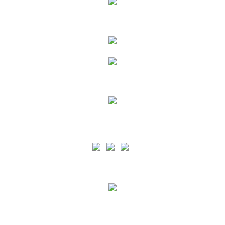
Siga as nossas Redes Sociais
A PA está certificada pelo normativo ISO 9001 para o âmbito de Prestação de Serviços
Portuários e de apoio à Náutica de Recreio em todas as Ilhas dos Açores e pelo
normativo ISO 45001 para o âmbito de Prestação de Serviços Portuários e de apoio à