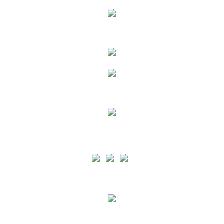
Siga as nossas Redes Sociais
A PA está certificada pelo normativo ISO 9001 para o âmbito de Prestação de Serviços
Portuários e de apoio à Náutica de Recreio em todas as Ilhas dos Açores e pelo