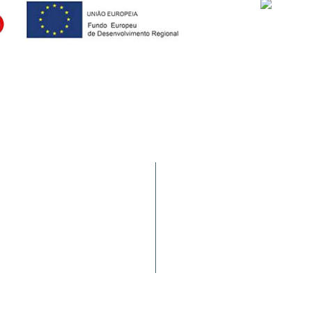
Tráfego de Navios/JUL
9900-062 Horta (AÇORES -
HIDRALERTA
a nacional)
Requerimentos à PA
Satisfação dos Clientes
Política de Fornecedores