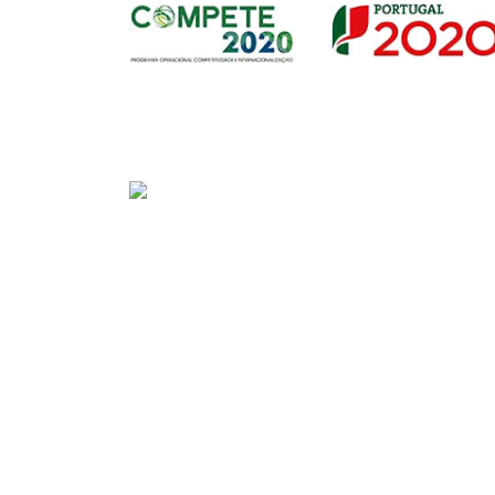
Sede
Av. Gago Coutinho e Sacadura Cabral n.º 7, 
PORTUGAL)
Tel:
+351 292208300 (chamada para a rede fix
Fax:
+351 292208315
E-mail:
geral@portosdosacores.pt