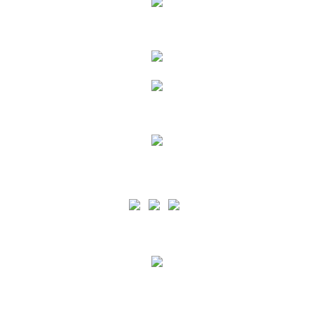
Siga as nossas Redes Sociais
A PA está certificada pelo normativo ISO 9001 para o âmbito de Prestação de Serviços
Portuários e de apoio à Náutica de Recreio em todas as Ilhas dos Açores e pelo
normativo ISO 45001 para o âmbito de Prestação de Serviços Portuários e de apoio à