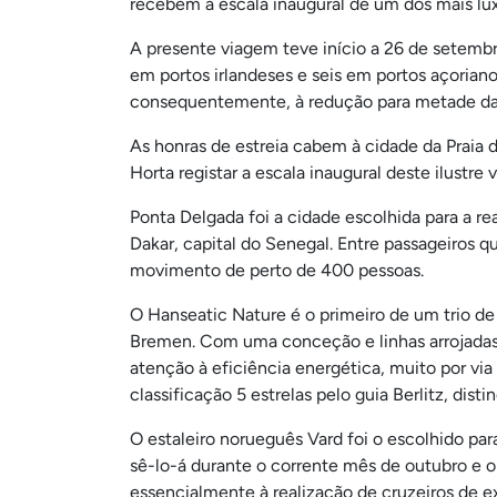
recebem a escala inaugural de um dos mais lu
A presente viagem teve início a 26 de setembr
em portos irlande
ses e seis em portos açorian
consequentemente, à redução para metade das
As honras de estreia cabem à cidade da Praia d
Horta registar a escala inaugural deste ilustre 
Ponta Delgada foi a cidade escolhida para a re
Dakar, capital do Senegal. Entre passageiros 
movimento de perto de 400 pessoas.
O Hanseatic Nature é o primeiro de um trio de
Bremen. Com uma conceção e linhas arrojadas,
atenção à eficiência energética, muito por via 
classificação 5 estrelas pelo guia Berlitz, dis
O estaleiro norueguês Vard foi o escolhido par
sê-lo-á durante o corrente mês de outubro e o 
essencialmente à realização de cruzeiros de ex