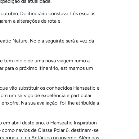
xpedição da atualidade.
utubro. Do itinerário constava três escalas
aram a alterações de rota e,
eatic Nature. No dia seguinte será a vez da
ro e tem início de uma nova viagem rumo a
r para o próximo itinerário, estimamos um
 que vão substituir os conhecidos Hanseatic e
com um serviço de excelência e particular
enxofre. Na sua avaliação, foi-lhe atribuída a
 em abril deste ano, o Hanseatic Inspiration
ão como navios de Classe Polar 6, destinam-se
 europeu, e na Antártica no inverno. Além das