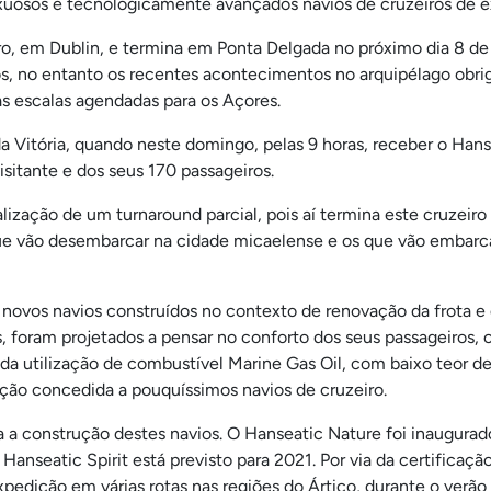
xuosos e tecnologicamente avançados navios de cruzeiros de e
o, em Dublin, e termina em Ponta Delgada no próximo dia 8 de o
os, no entanto os recentes acontecimentos no arquipélago obrig
 escalas agendadas para os Açores.
a Vitória, quando neste domingo, pelas 9 horas, receber o Hans
visitante e dos seus 170 passageiros.
alização de um turnaround parcial, pois aí termina este cruzei
que vão desembarcar na cidade micaelense e os que vão embarca
 novos navios construídos no contexto de renovação da frota e
 foram projetados a pensar no conforto dos seus passageiros, 
da utilização de combustível Marine Gas Oil, com baixo teor de 
tinção concedida a pouquíssimos navios de cruzeiro.
a a construção destes navios. O Hanseatic Nature foi inaugurado
Hanseatic Spirit está previsto para 2021. Por via da certificaç
pedição em várias rotas nas regiões do Ártico, durante o verão