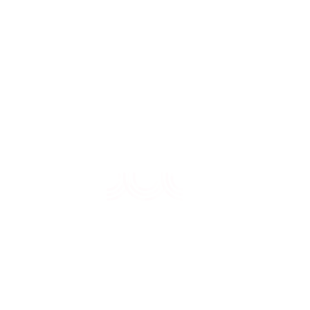
Política de Fornecedores
Reclamações ou Sugestões
Plataforma de Denúncias
Política de Privacidade PA
Leis, Regulamentos e Tarifas