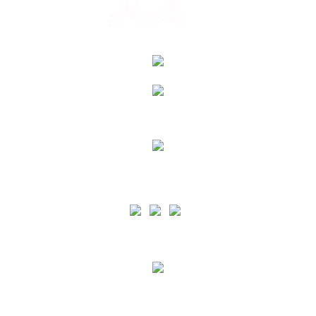
Siga as nossas Redes Sociais
A PA está certificada pelo normativo ISO 9001 para o âmbito de Prestação de Serviços
Portuários e de apoio à Náutica de Recreio em todas as Ilhas dos Açores e pelo
normativo ISO 45001 para o âmbito de Prestação de Serviços Portuários e de apoio à