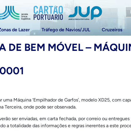
Zonas de Lazer
Tráfego de Navios/JUL
Cruzeiros
A DE BEM MÓVEL – MÁQUI
-0001
enar uma Máquina ‘Empilhador de Garfos’, modelo XD25, com cap
lha Terceira, onde pode ser observada.
erão ser enviadas, em carta fechada, por correio ou entregues 
o a totalidade das informações e regras inerentes a este proc