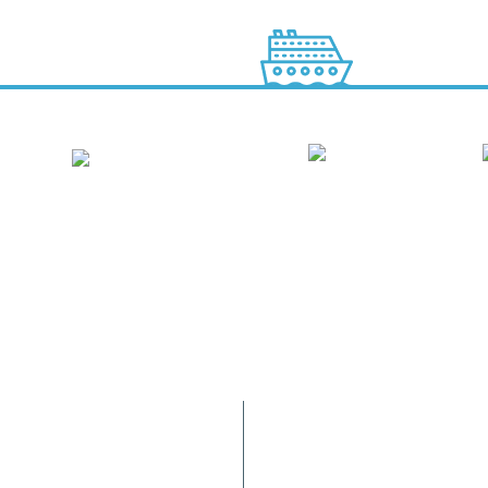
Tráfego de Navios/JUL
9900-062 Horta (AÇORES -
HIDRALERTA