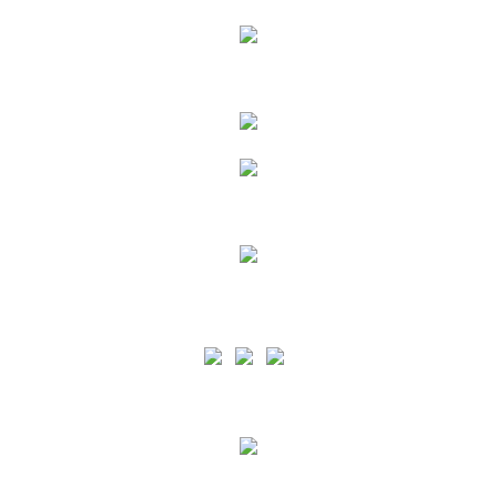
Siga as nossas Redes Sociais
A PA está certificada pelo normativo ISO 9001 para o âmbito de Prestação de Serviços