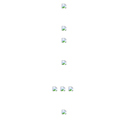
Siga as nossas Redes Sociais
A PA está certificada pelo normativo ISO 9001 para o âmbito de Prestação de Serviços
Portuários e de apoio à Náutica de Recreio em todas as Ilhas dos Açores e pelo