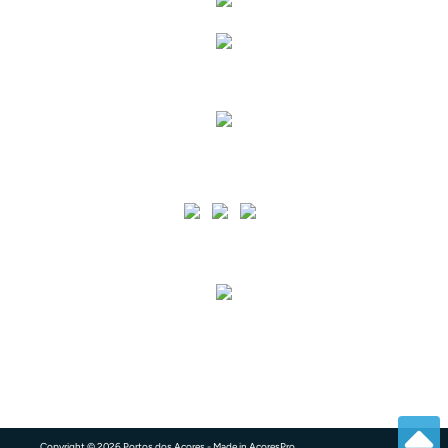
Siga as nossas Redes Sociais
A PA está certificada pelo normativo ISO 9001 para o âmbito de Prestação de Serviços
Portuários e de apoio à Náutica de Recreio em todas as Ilhas dos Açores e pelo
normativo ISO 45001 para o âmbito de Prestação de Serviços Portuários e de apoio à
Náutica de Recreio nas Ilhas da Terceira e Graciosa.
Copyright © 2026 Portos dos Açores - Made in
AcoresPro