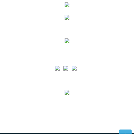
Siga as nossas Redes Sociais
A PA está certificada pelo normativo ISO 9001 para o âmbito de Prestação de Serviços
Portuários e de apoio à Náutica de Recreio em todas as Ilhas dos Açores e pelo normativo ISO
45001 para o âmbito de Prestação de Serviços Portuários e de apoio à Náutica de Recreio nas
Ilhas da Terceira e Graciosa.