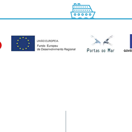
Tráfego de Navios/JUL
9900-062 Horta (AÇORES -
HIDRALERTA