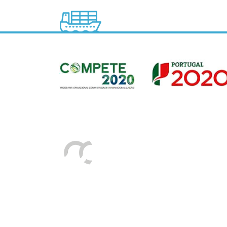
Sede
Av. Gago Coutinho e Sacadura Cabral n.º 7, 