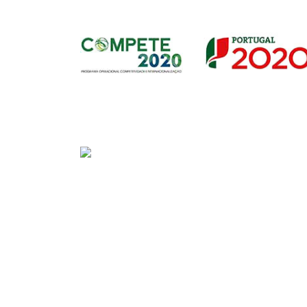
Sede
Av. Gago Coutinho e Sacadura Cabral n.º 7, 
PORTUGAL)
Tel:
+351 292208300 (chamada para a rede fix
Fax:
+351 292208315
E-mail:
geral@portosdosacores.pt