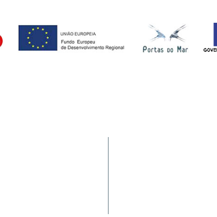
Tráfego de Navios/JUL
9900-062 Horta (AÇORES -
HIDRALERTA
a nacional)
Requerimentos à PA
Satisfação dos Clientes