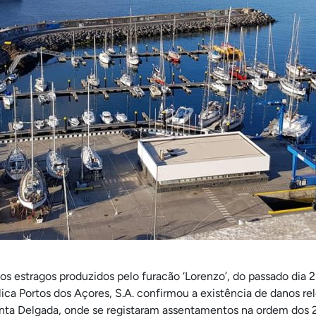
 estragos produzidos pelo furacão ‘Lorenzo’, do passado dia 2 d
lica Portos dos Açores, S.A. confirmou a existência de danos r
onta Delgada, onde se registaram assentame
ntos na ordem dos 