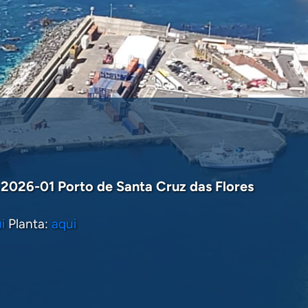
2026-01 Porto de Santa Cruz das Flores
OPERAÇÃO DO NAVIO DE CRUZEIROS
RTO DA HORTA (28 DE OUTUBRO)
i
Planta:
aqui
RIADAS DÚVIDAS E PEDIDOS DE INFORMAÇÃO