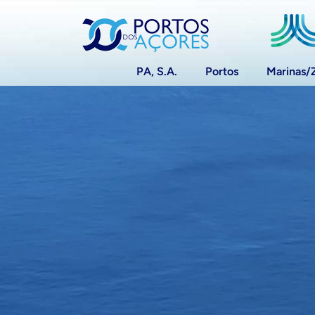
PA, S.A.
Portos
Marinas/