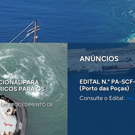
ANÚNCIOS
EDITAL N.º PA-SCF-
CIONAL PARA
NOTA PÚBLICA - 
(Porto das Poças)
RICOS PARA OS
“ARTANIA” NO PO
Consulte o Edital:
aqu
TENDO PRESENTE AS VA
R UM PROCEDIMENTO DE
SUSCITADOS PELA...
2025-10-30
VER MAIS