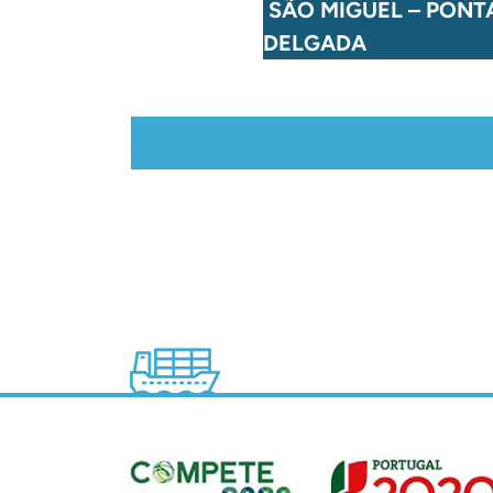
VO – VILA DO CORVO
SÃO MIGUEL – PONT
DELGADA