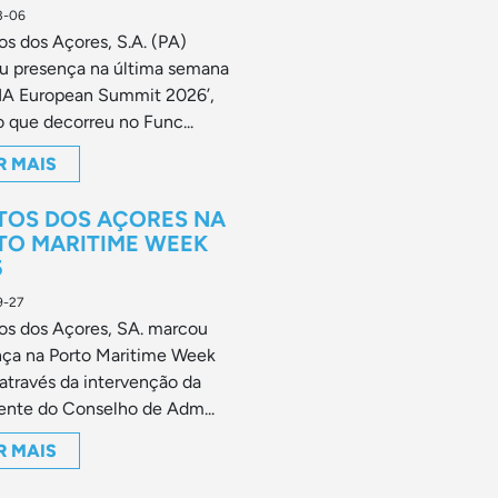
3-06
os dos Açores, S.A. (PA)
u presença na última semana
LIA European Summit 2026’,
 que decorreu no Func...
R MAIS
TOS DOS AÇORES NA
TO MARITIME WEEK
5
9-27
os dos Açores, SA. marcou
nça na Porto Maritime Week
através da intervenção da
ente do Conselho de Adm...
R MAIS