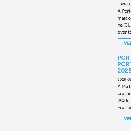
2026-0
A Port
marco
na ‘C
evento
VE
POR
POR
202
2025-0
A Port
prese
2025, 
Presid
VE