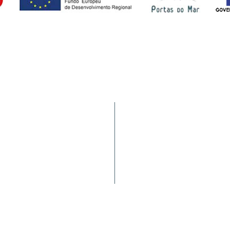
Tráfego de Navios/JUL
9900-062 Horta (AÇORES -
HIDRALERTA
a nacional)
Requerimentos à PA
Satisfação dos Clientes
Política de Fornecedores
Reclamações ou Sugestões