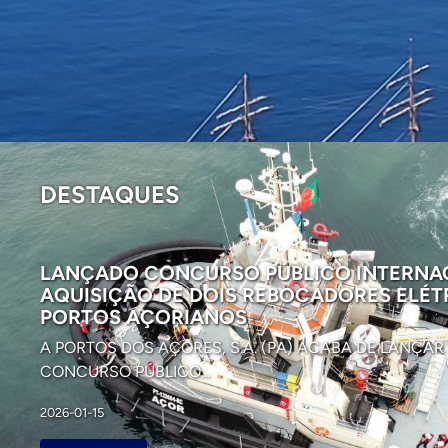
DESTAQUES
LANÇADO CONCURSO PÚBLICO INTERNA
AQUISIÇÃO DE DOIS REBOCADORES ELÉT
PORTOS AÇORIANOS
A PORTOS DOS AÇORES, S.A. (PA) ACABA DE LANÇA
CONCURSO PÚBLICO...
2026-01-15