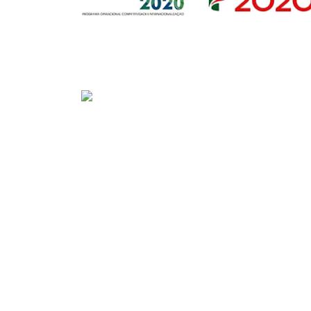
Sede
Av. Gago Coutinho e Sacadura Cabral n.º 7, 
PORTUGAL)
Tel:
+351 292208300 (chamada para a rede fix
Fax:
+351 292208315
E-mail:
geral@portosdosacores.pt